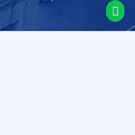
SERVICIO AL
CLIENTE
Club Unión
Cupón de descuento
Estado de pedido