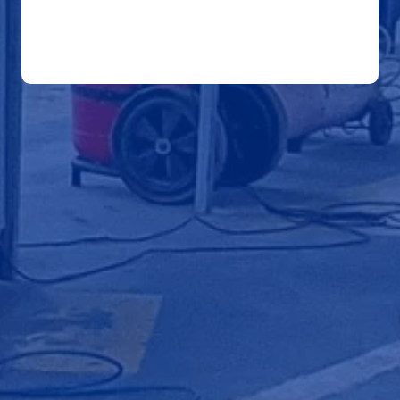
ADD TO CART
Revisión
Técnica
Vehicular
quantity